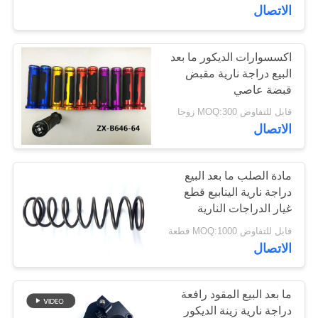
في
الاتصال
المعمل
اكسسوارات الديكور ما بعد
البيع دراجة نارية مقبض
رقابة
قبضة عاصي
جودة
قابل للتفاوض MOQ:300 زوجا
الاتصال
اطلب
اقتباس
مادة الصلب ما بعد البيع
دراجة نارية الينابيع قطع
غيار الدراجات النارية
خريطة
والاكسسوارات
قابل للتفاوض MOQ:1000 قطعة
الموقع
الاتصال
PRIVACY
ما بعد البيع المقود رافعة
POLICY
دراجة نارية زينة الديكور