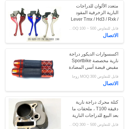
متعدد الألوان للدراجات
النارية الزخرفية المقود
Lever Tmx / Hd3 / Rxk /
Thunder-125
قابل للتفاوض MOQ:100 ~ 500 مجموعة
الاتصال
اكسسوارات الديكور دراجة
نارية مخصصة Sportbike
مقبض قبضة آسى المضادة
للاهتزاز
قابل للتفاوض MOQ:300 زوجا
الاتصال
كتلة محرك دراجة نارية
دقيقة T100 ، ملحقات ما
بعد البيع للدراجات النارية
قابل للتفاوض MOQ:300 ~ 500 قطعة