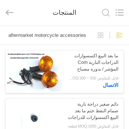
HITEC
Import
&
المنتجات
Export
Co.,Ltd..
All
Rights
Reserved.
منزل
aftermarket motorcycle accessories
منتجات
ما بعد البيع اكسسوارات
الدراجات النارية Com
أشرطة
المؤشر / بدوره مصباح
فيديو
إشارة الضوء وينكر
قابل للتفاوض MOQ:300 ~ 500 مجموعة
الاتصال
معلومات
عنا
دائم صغير دراجة نارية
صمام النفط ختم ما بعد
البيع اكسسوارات للدراجات
جولة
النارية
قابل للتفاوض MOQ:1000 قطعة