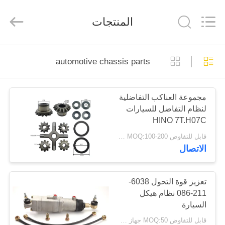
HITEC
Import
&
المنتجات
Export
Co.,Ltd..
All
Rights
Reserved.
منزل
automotive chassis parts
منتجات
مجموعة العناكب التفاضلية
لنظام التفاضل للسيارات
أشرطة
HINO 7T.H07C
فيديو
قابل للتفاوض MOQ:100-200 قطعة
الاتصال
معلومات
عنا
تعزيز قوة التحول 6038-
211-086 نظام هيكل
السيارة
جولة
قابل للتفاوض MOQ:50 جهاز كمبيوتر شخصى