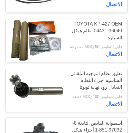
في
الاتصال
المعمل
TOYOTA KP-427 OEM
04431-36040 نظام هيكل
رقابة
السيارة
جودة
قابل للتفاوض MOQ:50 مجموعة
الاتصال
اطلب
اقتباس
تعليق نظام التوجيه التلقائي
الشاسيه أجزاء النظام
التعادل رود نهاية تويوتا
خريطة
هايس OEM 45046-29456
قابل للتفاوض MOQ:100 قطعة
الموقع
الاتصال
PRIVACY
أسطوانة القابض التابعة 8-
POLICY
97032-851-1 أجزاء هيكل