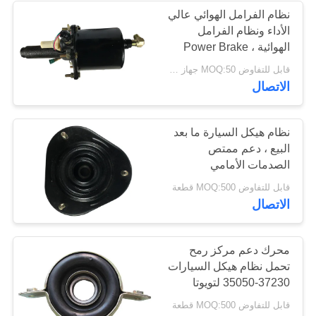
نظام الفرامل الهوائي عالي
الأداء ونظام الفرامل
الهوائية ، Power Brake
Booster MC828264
قابل للتفاوض MOQ:50 جهاز كمبيوتر شخصى
الاتصال
نظام هيكل السيارة ما بعد
البيع ، دعم ممتص
الصدمات الأمامي
MB303452
قابل للتفاوض MOQ:500 قطعة
الاتصال
محرك دعم مركز رمح
تحمل نظام هيكل السيارات
37230-35050 لتويوتا
قابل للتفاوض MOQ:500 قطعة