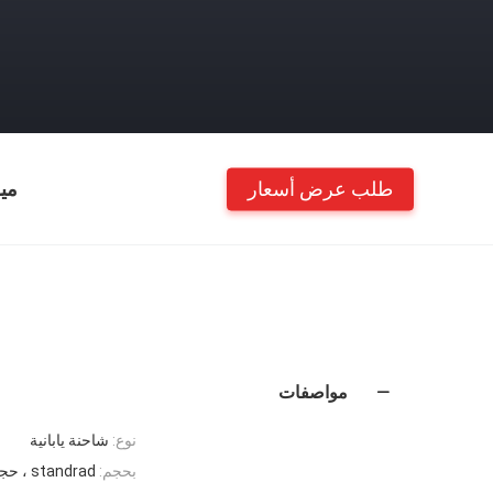
طلب عرض أسعار
مي
مواصفات
نوع:
شاحنة يابانية
بحجم:
standrad ، حجم OEM