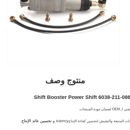
منتوج وصف
iciency و
تحسين عائد الإنتاج.