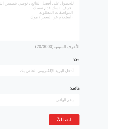
الأحرف المتبقية(
/3000)
20
من:
هاتف:
ﺎﺘﺼﻟ ﺍﻶﻧ