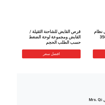
 نظام
قرص القابض للشاحنة الثقيلة /
التوجي
37230-35050
القابض ومجموعة لوحة الضغط
السيارة
حسب الطلب الحجم
رود نه
افضل سعر
:
Mrs. Qi