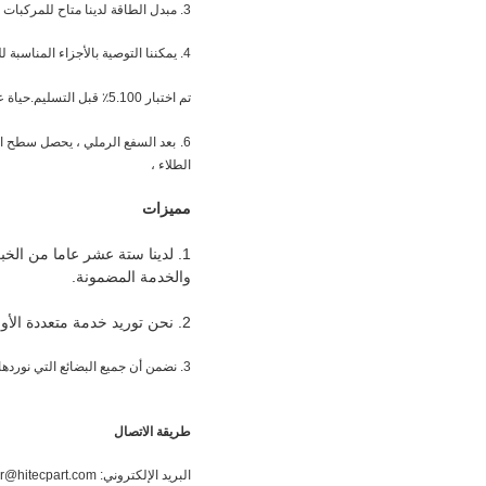
3. مبدل الطاقة لدينا متاح للمركبات الزراعية والصناعية ، الشاحنات الثقيلة والسيارات التجارية ، إلخ.
4. يمكننا التوصية بالأجزاء المناسبة للعملاء وفقًا لظروفهم ويمكن للعملاء الاستمتاع بخدمة التسوق الشاملة.
تم اختبار 5.100٪ قبل التسليم.
حياة ع
6.
بعد السفع الرملي ، يحصل سطح الم
الطلاء ،
مميزات
1. لدينا ستة عشر عاما من الخ
والخدمة المضمونة.
2. نحن توريد خدمة متعددة الأوجه: خدمة OEM ، خدمة تصميم العملاء وخدمة تسمية المشتري.
3. نضمن أن جميع البضائع التي نوردها بنوعية جيدة وتخضع لفحص دقيق قبل شحنها.
طريقة الاتصال
البريد الإلكتروني: peter@hitecpart.com