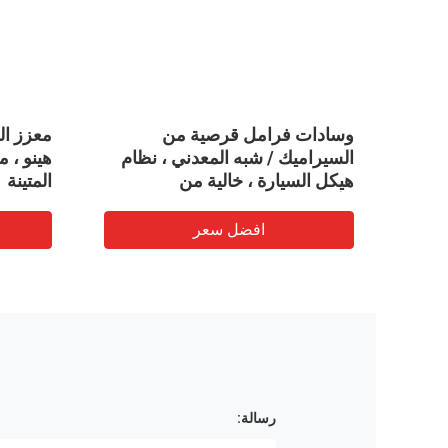
وسادات فرامل قرصية من
 رود
السيراميك / شبه المعدني ، نظام
هينو ، 
OEM -
هيكل السيارة ، خالية من
المتينة
الأسبستوس حسب الطلب
افضل سعر
رسالة: