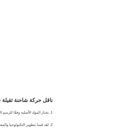
ناقل حركة شاحنة ثقيلة Shift Booster Power Shift 6038-211-086
1. نختار المواد الأصلية وفقًا للرسم الفني لـ OEM لضمان جودة المنتجات.
2. لقد قمنا بتطوير التكنولوجيا والمعدات المنتجة والتفتيش لتحسين كفاءة الإنتاج