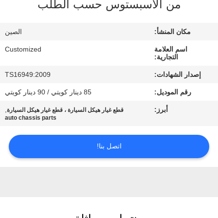
من الأسبستوس حسب الطلب
في
المعمل
مكان المنشأ:
الصين
اسم العلامة
Customized
رقابة
التجارية:
جودة
إصدار الشهادات:
TS16949:2009
رقم الموديل:
85 دينار كويتي / 90 دينار كويتي
اطلب
أبرز:
,
قطع غيار هيكل السيارة ، قطع غيار هيكل السيارة
اقتباس
auto chassis parts
اتصل بنا!
خريطة
الموقع
PRIVACY
POLICY