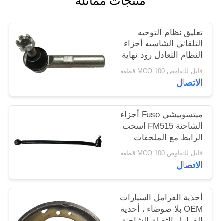
منتجات مماثلة
تعليق نظام التوجيه
التلقائي الشاسيه أجزاء
النظام التعادل رود نهاية
تويوتا هايس OEM
قابل للتفاوض MOQ:100 قطعة
45046-29456
الاتصال
ميتسوبيشي Fuso أجزاء
الشاحنة FM515 اسحب
الرابط مع الملحقات
المشتركة الكرة
قابل للتفاوض MOQ:100 قطعة
MC405933 RH
الاتصال
أحذية الفرامل السيارات
OEM بلا ضوضاء ، أحذية
الفرامل الثقيلة للشاحنة