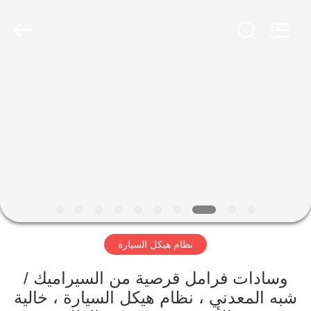
HITEC
Import
&
Export
Co.,Ltd..
All
Rights
Reserved.
منزل
منتجات
أشرطة
فيديو
معلومات
نظام هيكل السيارة
عنا
وسادات فرامل قرصية من السيراميك /
جولة
شبه المعدني ، نظام هيكل السيارة ، خالية