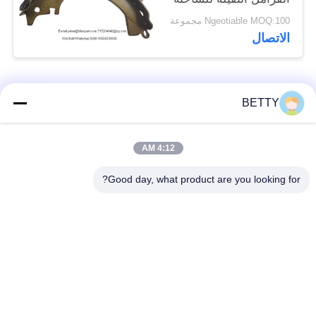
طويلة العمر الافتراضي
Ngeotiable MOQ:100 مجموعة
الاتصال
فئات شعبية
جميع
BETTY
أطقم المكبس
4:12 AM
قطع غيار المركبات
للدراجات النارية
Good day, what product are you looking for?
أجزاء محرك دراجة
كتلة محرك دراجة نارية
نارية
قطع غيار الدراجات
قطع غيار الدراجات
النارية
النارية