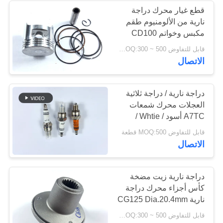
قطع غيار محرك دراجة
نارية من الألومنيوم طقم
29
مكبس وخواتم CD100
قطع غيار الدراجات
عالي الأداء
قابل للتفاوض MOQ:300 ~ 500 مجموعة
الاتصال
النارية
دراجة نارية / دراجة ثلاثية
العجلات محرك شمعات
A7TC أسود / Whtie /
برتقالي الألوان المتاحة
14
قابل للتفاوض MOQ:500 قطعة
الاتصال
اكسسوارات الديكور
دراجة نارية
دراجة نارية زيت مضخة
كأس أجزاء محرك دراجة
نارية CG125 Dia.20.4mm
سبائك الألومنيوم
قابل للتفاوض MOQ:300 ~ 500 قطعة