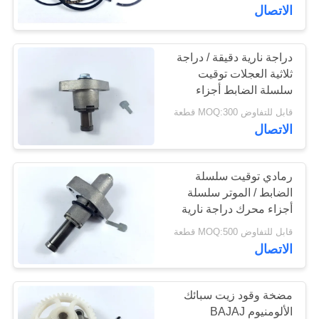
في
الاتصال
المعمل
دراجة نارية دقيقة / دراجة
89
ثلاثية العجلات توقيت
رقابة
كتلة محرك دراجة
سلسلة الضابط أجزاء
جودة
المحرك BM150
قابل للتفاوض MOQ:300 قطعة
نارية
الاتصال
اطلب
اقتباس
رمادي توقيت سلسلة
الضابط / الموتر سلسلة
أجزاء محرك دراجة نارية
183
خريطة
BAJAJ100
قابل للتفاوض MOQ:500 قطعة
أجزاء محرك دراجة
الموقع
الاتصال
نارية
PRIVACY
مضخة وقود زيت سبائك
POLICY
الألومنيوم BAJAJ