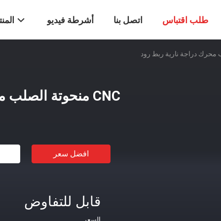
طلب اقتباس
اتصل بنا
أشرطة فيديو
المن
CNC منحوتة الصلب محرك دراجة نارية ربط رود
افضل سعر
قابل للتفاوض
السعر