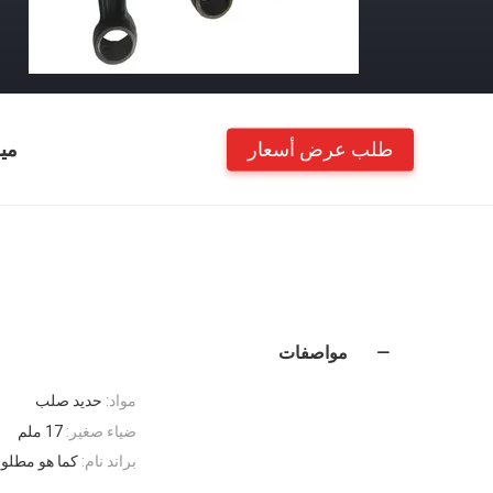
طلب عرض أسعار
مي
مواصفات
مواد:
حديد صلب
ضياء صغير:
17 ملم
براند نام:
كما هو مطلو