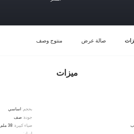
زات
صالة عرض
منتوج وصف
ميزات
بحجم:
اساسي
جودة:
صف
ب
ضياء كبيرة:
38 ملم
إبراز: