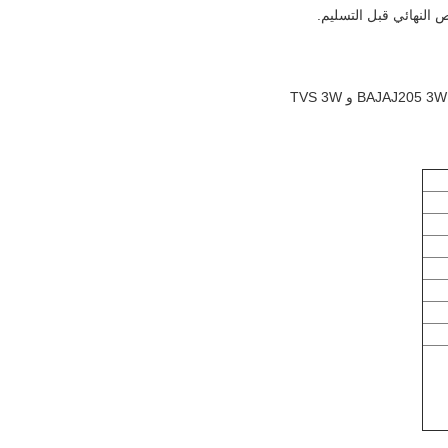
ص النهائي قبل التسليم.
4. جميع الموديلات المتوفرة لدينا للدراجات النارية SUZUKI و HONDA و YAMAHA و KAWASAKI و BAJAJ و BAJAJ205 3W و TVS 3W