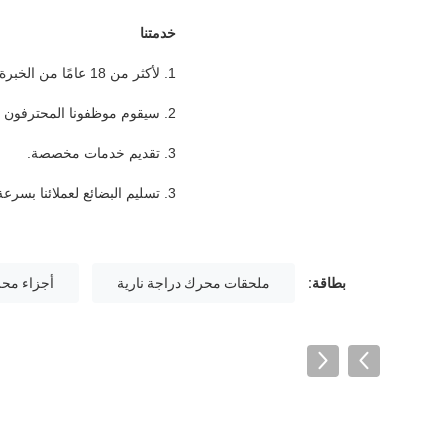
خدمتنا
1. لأكثر من 18 عامًا من الخبرة في تصدير قطع غيار الدراجات النارية إلى الخارج ، نحن واثقون تمامًا من تلبية ما تحتاجه.
2. سيقوم موظفونا المحترفون بالرد على استفسارك قريبًا وتتبع طلبك جيدًا ، وإعلامك بأحدث عملية كلما احتجت إلى ذلك.
3. تقديم خدمات مخصصة.
3. تسليم البضائع لعملائنا بسرعة ودقة.
بطاقة:
ملحقات محرك دراجة نارية
أجزاء محر