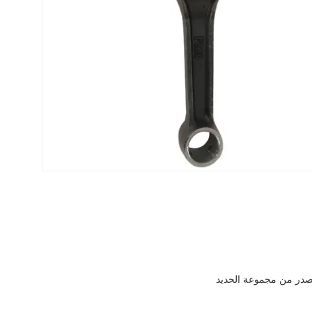
مصنوع من مواد خام عالية الجودة بما في ذلك الفولاذ 20Cr و 20CrMo وهي مصدر من مجموعة الحديد