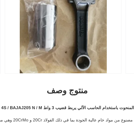
منتوج وصف
تخدام الحاسب الآلي يربط قضيب 3 واط 4S / BAJAJ205 N / M
1. إن قضيب المخادع الخاص بنا 