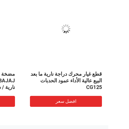
VID
بط
قطع غيار محرك دراجة نارية ما بعد
مضخة وق
رود أطقم 3W4S / Compact 4S
البيع عالية الأداء عمود الحدبات
CG125
نارية / 
افضل سعر