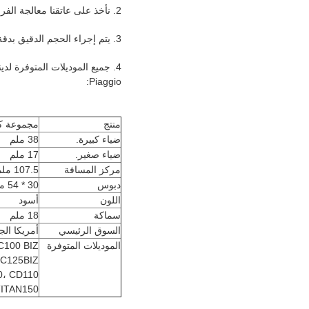
2. نأخذ على عاتقنا معالجة الفراغات الفولاذية بإرسالها عبر طرق دقيقة
3. يتم إجراء الحجم الدقيق بدقة وفقًا لمعيار OEM لتتناسب مع المحرك جيدًا.
Piaggio:
منتج
مجموعة كون 
ضياء كبيرة.
38 ملم
ضياء صغير.
17 ملم
مركز المسافة
107.5 ملم
دبوس
30 * 54 مم
اللون
أسود
سماكة
18 ملم
السوق الرئيسي
أمريكا الج
الموديلات المتوفرة
C100 BIZ
 C125BIZ
، CD110،
 TITAN150