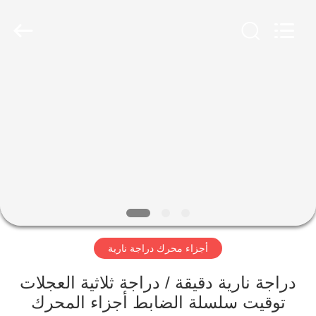
HITEC
Import
&
Export
Co.,Ltd..
All
Rights
Reserved.
منزل
منتجات
أشرطة
فيديو
معلومات
أجزاء محرك دراجة نارية
عنا
دراجة نارية دقيقة / دراجة ثلاثية العجلات
جولة
توقيت سلسلة الضابط أجزاء المحرك