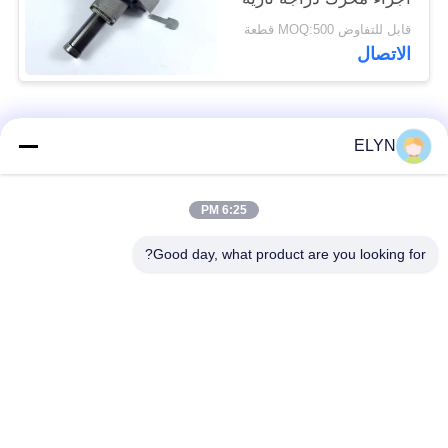
BAJAJ100
قابل للتفاوض MOQ:500 قطعة
الاتصال
فئات شعبية
جميع
ELYN
أطقم المكبس
6:25 PM
قطع غيار المركبات
للدراجات النارية
Good day, what product are you looking for?
أجزاء محرك دراجة
كتلة محرك دراجة نارية
نارية
قطع غيار الدراجات
قطع غيار الدراجات
النارية
النارية