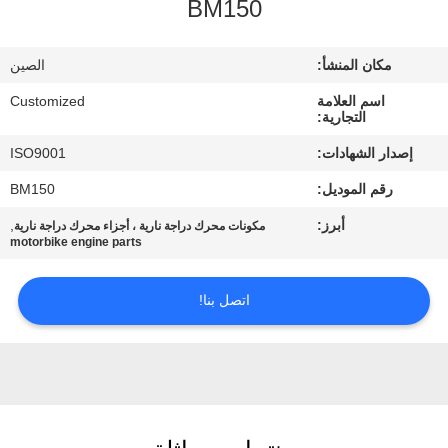
BM150
في
المعمل
مكان المنشأ:
الصين
اسم العلامة
Customized
رقابة
التجارية:
جودة
إصدار الشهادات:
ISO9001
رقم الموديل:
BM150
اطلب
أبرز:
,
مكونات محرك دراجة نارية ، أجزاء محرك دراجة نارية
اقتباس
motorbike engine parts
اتصل بنا!
خريطة
الموقع
PRIVACY
POLICY