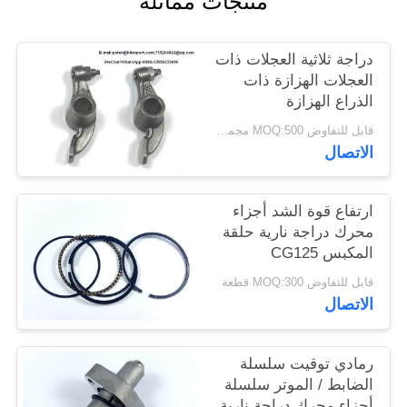
منتجات مماثلة
دراجة ثلاثية العجلات ذات
العجلات الهزازة ذات
الذراع الهزازة
BAJAJ205 / BAJAJ 3W
قابل للتفاوض MOQ:500 مجموعة
اللون الأسود
الاتصال
ارتفاع قوة الشد أجزاء
محرك دراجة نارية حلقة
المكبس CG125
Dia.56.5mm
قابل للتفاوض MOQ:300 قطعة
الاتصال
رمادي توقيت سلسلة
الضابط / الموتر سلسلة
أجزاء محرك دراجة نارية