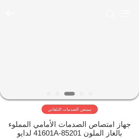
HITEC
Import
&
Export
Co.,Ltd..
All
Rights
Reserved.
منزل
منتجات
أشرطة
فيديو
معلومات
ممتص الصدمات التلقائي
عنا
جهاز امتصاص الصدمات الأمامي المملوء
جولة
بالغاز الملون 41601A-85201 لدايو