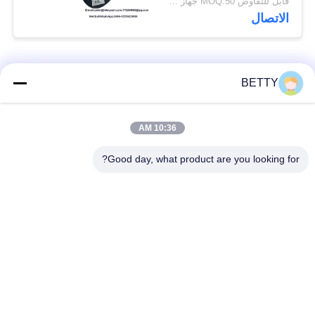
قابل للتفاوض MOQ:50 جهاز كمبيوتر شخصى
الاتصال
فئات شعبية
جميع
BETTY
أطقم المكبس
10:36 AM
قطع غيار المركبات
للدراجات النارية
Good day, what product are you looking for?
أجزاء محرك دراجة
كتلة محرك دراجة نارية
نارية
قطع غيار الدراجات
قطع غيار الدراجات
النارية
النارية
قطع غيار الدراجات
اكسسوارات الديكور
النارية
دراجة نارية