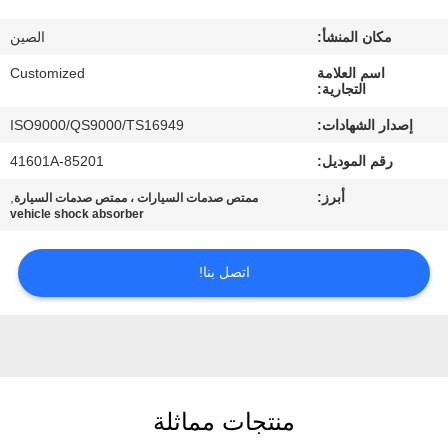
في
مكان المنشأ:
الصين
المعمل
اسم العلامة
Customized
التجارية:
رقابة
إصدار الشهادات:
ISO9000/QS9000/TS16949
جودة
رقم الموديل:
41601A-85201
أبرز:
,
ممتص صدمات السيارات ، ممتص صدمات السيارة
اطلب
vehicle shock absorber
اقتباس
اتصل بنا!
خريطة
الموقع
PRIVACY
منتجات مماثلة
POLICY