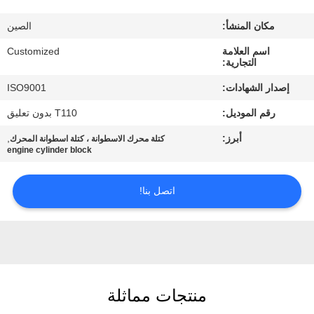
في
مكان المنشأ:
الصين
المعمل
اسم العلامة
Customized
التجارية:
رقابة
إصدار الشهادات:
ISO9001
جودة
رقم الموديل:
T110 بدون تعليق
أبرز:
,
كتلة محرك الاسطوانة ، كتلة اسطوانة المحرك
اطلب
engine cylinder block
اقتباس
اتصل بنا!
خريطة
الموقع
PRIVACY
منتجات مماثلة
POLICY