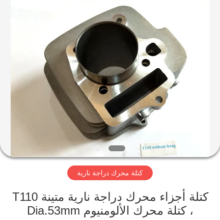
HITEC
Import
&
Export
Co.,Ltd..
All
Rights
Reserved.
منزل
منتجات
أشرطة
فيديو
معلومات
كتلة محرك دراجة نارية
عنا
كتلة أجزاء محرك دراجة نارية متينة T110
جولة
، كتلة محرك الألومنيوم Dia.53mm