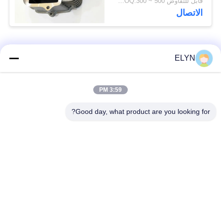
قابل للتفاوض MOQ:300 ~ 500 قطعة
الاتصال
فئات شعبية
جميع
ELYN
أطقم المكبس
3:59 PM
قطع غيار المركبات
للدراجات النارية
Good day, what product are you looking for?
أجزاء محرك دراجة
كتلة محرك دراجة نارية
نارية
قطع غيار الدراجات
قطع غيار الدراجات
النارية
النارية
قطع غيار الدراجات
اكسسوارات الديكور
النارية
دراجة نارية