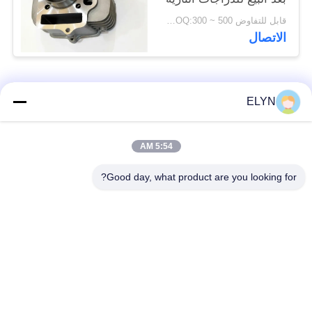
قابل للتفاوض MOQ:300 ~ 500 قطعة
الاتصال
فئات شعبية
جميع
ELYN
أطقم المكبس
5:54 AM
قطع غيار المركبات
للدراجات النارية
Good day, what product are you looking for?
أجزاء محرك دراجة
كتلة محرك دراجة نارية
نارية
قطع غيار الدراجات
قطع غيار الدراجات
النارية
النارية