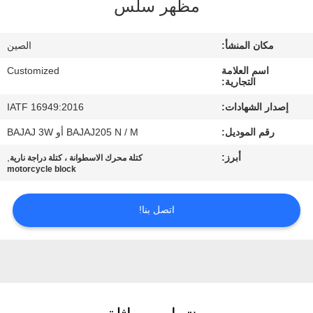
مظهر سلس
في
المعمل
مكان المنشأ:
الصين
اسم العلامة
Customized
رقابة
التجارية:
جودة
إصدار الشهادات:
IATF 16949:2016
رقم الموديل:
BAJAJ205 N / M أو BAJAJ 3W
اطلب
أبرز:
,
كتلة محرك الاسطوانة ، كتلة دراجة نارية
اقتباس
motorcycle block
اتصل بنا!
خريطة
الموقع
PRIVACY
POLICY