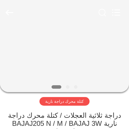
HITEC
Import
&
Export
Co.,Ltd..
All
Rights
Reserved.
منزل
منتجات
أشرطة
فيديو
معلومات
كتلة محرك دراجة نارية
عنا
دراجة ثلاثية العجلات / كتلة محرك دراجة
جولة
نارية BAJAJ205 N / M / BAJAJ 3W