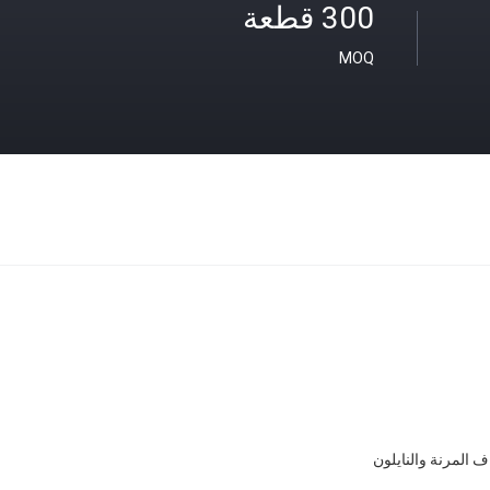
300 قطعة
MOQ
ف المرنة والنايلون