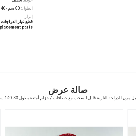
الطول:
80 سم -140 سم أو حسب الطلب
إبراز:
قطع غيار الدراجات ا
placement parts
صالة عرض
ل مرن للدراجة النارية قابل للسحب مع خطافات / حزام أمتعة بطول 80-140 سم