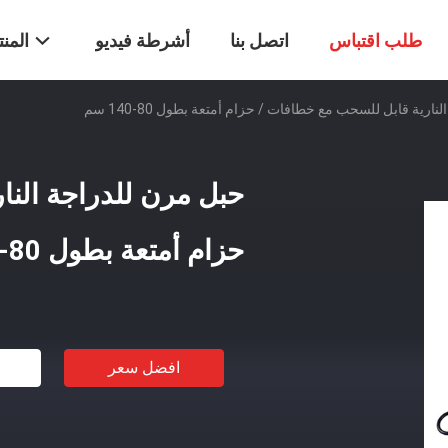
طلب اقتباس
اتصل بنا
أشرطة فيديو
المن
ارية قابل للسحب مع خطافات / حزام أمتعة بطول 80-140 سم
حبل مرن للدراجة النا
حزام أمتعة بطول 80-140 سم
افضل سعر