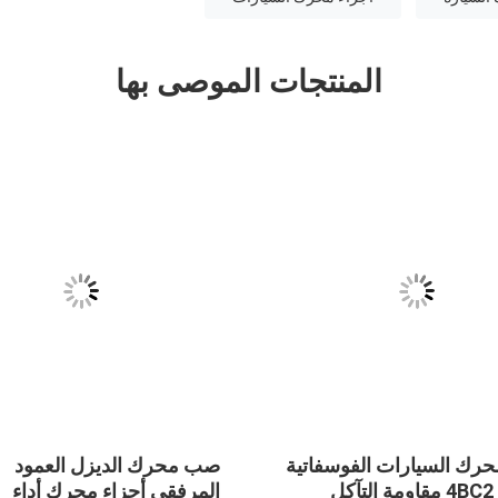
المنتجات الموصى بها
حرك السيارات الفوسفاتية
صب محرك الديزل العمود
الدقيقة 4BC2 مقاومة التآكل
المرفقي أجزاء محرك أداء