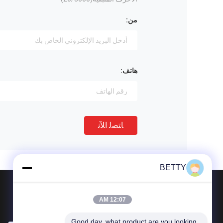
من:
هاتف:
ﺎﺘﺼﻟ ﺍﻶﻧ
BETTY
البريد بنا
12:07 AM
دعنا نعرف متطلباتك سنقوم بتوصيل أفضل المنتجات معك.
Good day, what product are you looking 