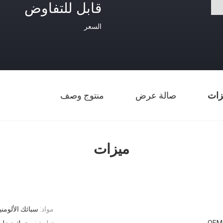
قابل للتفاوض
السعر
زات
صالة عرض
منتوج وصف
ميزات
مواد:
سبائك الألومنيو
تطبيق:
محرك ديزل /