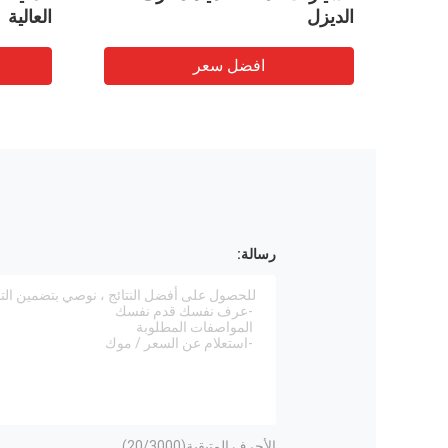
الديزل
العالية
افضل سعر
رسالة:
الأحرف المتبقية(
/3000)
20