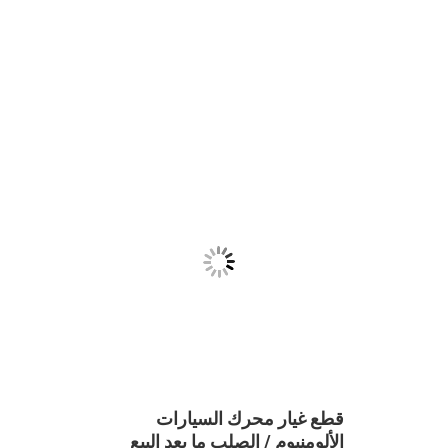
قطع غيار محرك السيارات
أنظمة 
الألومنيوم / الصلب ما بعد البيع
محرك ا