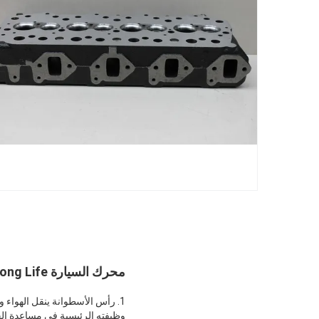
محرك السيارة OEM 4D32 / Long Life برأس الأسطوانة لمركبات MITSUBISHI
1. رأس الأسطوانة ينقل الهواء
وظيفته الرئيسية في مساعدة ا