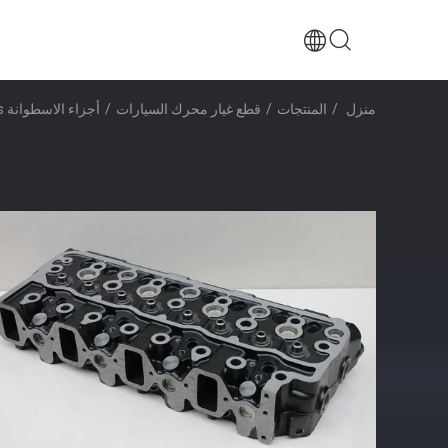
منزل
/
المنتجات
/
قطع غيار محرك السيارات
/
أجزاء الاسطوانة 4D32 Long Life OEM Car Engine Parts For MITSUBISHI Vehicles