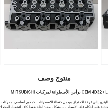
منتوج وصف
 والبنزين إلى غرفة الاحتراق ويعمل كغطاء للأسطوانات. كمكون أساسي لمحركات ال
لحشية على إحكام غلق الأسطوانات بشكل صحيح لبناء ضغط كاف لتشغيل المحرك.