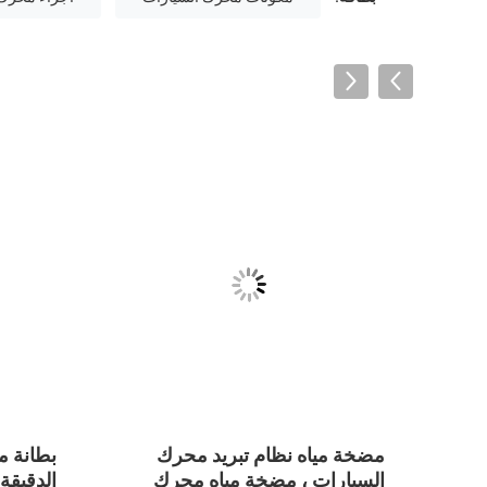
ود الحدبات
مضخة مياه نظام تبريد محرك
بطانة م
السيارات ، مضخة مياه محرك