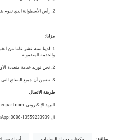
2. رأس الأسطوانة الذي نقوم بتركيبه يكون قويًا وصلبًا لتوزيع قوى الغاز المؤثرة على الرأس بشكل موحد قدر الإمكان عبر كتلة المحرك.
مزايا:
1. لدينا ستة عشر عاما من الخ
والخدمة المضمونة.
2. نحن توريد خدمة متعددة الأوجه: خدمة OEM ، خدمة تصميم العملاء وخدمة تسمية المشتري.
3. نضمن أن جميع البضائع التي نوردها بنوعية جيدة وتخضع لفحص دقيق قبل شحنها.
طريقة الاتصال
البريد الإلكتروني: peter@hitecpart.com
ال WhatsApp: 0086-13559233939
بطاقة:
مكونات محرك السيارات
أجزاء محرك 