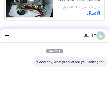
قابل للتفاوض MOQ:50 جهاز كمبيوتر شخصى
الاتصال
فئات شعبية
جميع
BETTY
أطقم المكبس
2:31 AM
قطع غيار المركبات
للدراجات النارية
Good day, what product are you looking for?
أجزاء محرك دراجة
كتلة محرك دراجة نارية
نارية
قطع غيار الدراجات
قطع غيار الدراجات
النارية
النارية