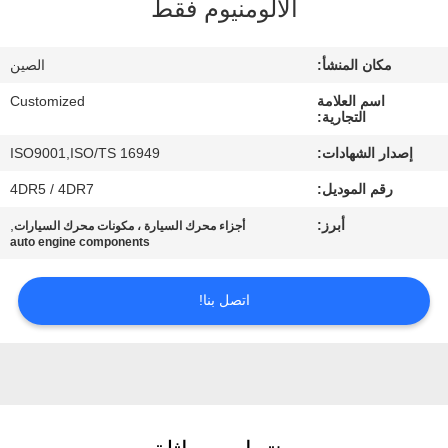
الألومنيوم فقط
في
المعمل
مكان المنشأ:
الصين
اسم العلامة
Customized
رقابة
التجارية:
جودة
إصدار الشهادات:
ISO9001,ISO/TS 16949
رقم الموديل:
4DR5 / 4DR7
اطلب
أبرز:
,
أجزاء محرك السيارة ، مكونات محرك السيارات
اقتباس
auto engine components
اتصل بنا!
خريطة
الموقع
PRIVACY
POLICY