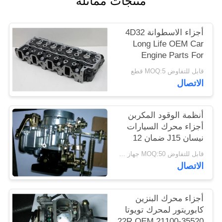
منتجات مماثلة
أجزاء الاسطوانة 4D32
Long Life OEM Car
Engine Parts For
MITSUBISHI Vehicles
قابل للتفاوض MOQ:5 قطع
الاتصال
أنظمة الوقود المكربن ​​
أجزاء محرك السيارات
نيسان J15 ضمان 12
شهرا
قابل للتفاوض MOQ:50 جهاز كمبيوتر شخصى
الاتصال
أجزاء محرك البنزين
كابوريتور لمحرك تويوتا
22R OEM 21100-35520