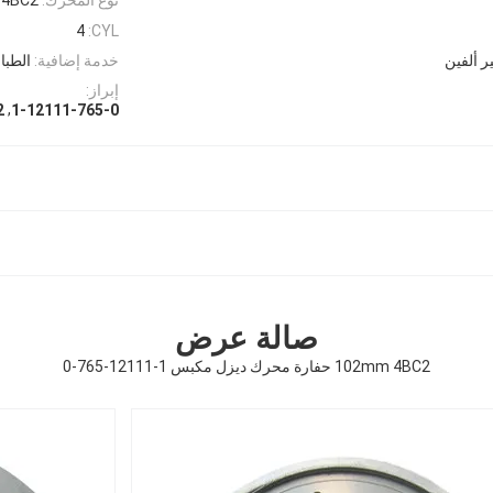
4
CYL:
ر ألفين
خدمة إضافية:
الطباع
إبراز:
,
1-12111-765-0
BC2
صالة عرض
102mm 4BC2 حفارة محرك ديزل مكبس 1-12111-765-0