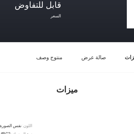
قابل للتفاوض
السعر
زات
صالة عرض
منتوج وصف
ميزات
اللون:
نفس الصورة
نوع المحرك:
4BC2