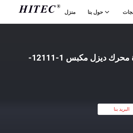
تجات
حول بنا
منزل
102mm 4BC2 حفارة محرك ديزل مكبس 1-12111-
البريد بنا