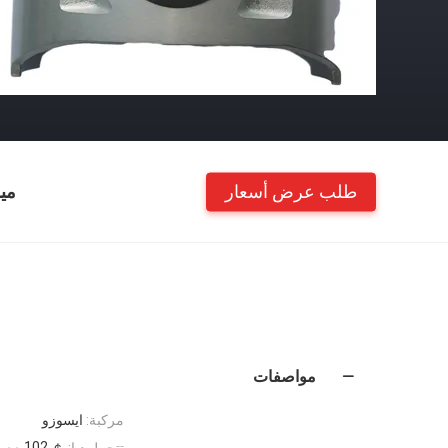
طلب عرض أسعار
مي
مواصفات
مركبة:
ايسوزو
￠ 102 مم
تتحمل ديا: