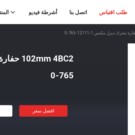
طلب اقتباس
اتصل بنا
أشرطة فيديو
المن
765-0
افضل سعر