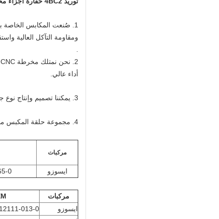
توريد 4BC2 حفارة أجزاء محرك الديزل مكبس 102 مم 1-12111-765-0 مكون المكبس
1. صُنعت المكابس الخاصة بن
ومقاومة التآكل العالية واستقر
.
2
أداء عالي.
3. يمكننا تصميم وإنتاج نوع جديد من المكبس وفقًا لعينتك.
4. مجموعة حلقة المكبس مجموعة حلقة المكبس
مركبات
ايسوزو
65-0
مركبات
EM
ايسوزو
12111-013-0