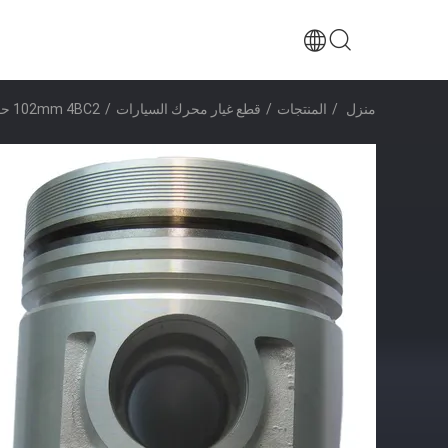
منزل
/
المنتجات
/
قطع غيار محرك السيارات
/
102mm 4BC2 حفارة محرك ديزل مكبس 1-12111-765-0