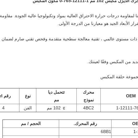
ا لمقاومة درجات حرارة الاحتراق العالية بمواد وتكنولوجيا عالية الجودة. مقاومة 
ار الأبعاد الجيد هو معيارنا من الدرجة الأولى.
. نحن نمتلك مخرطة CNC ذات مستوى عالمي ، تقنية معالجة سطحية متقدمة وفحص تقني صارم لضما
محرك
تتحمل ديا
OEM
نوع
رقم Cyl
نموذج
مم
1-12111-7
4BC2
￠ 102 مم
الفن
4
O
رقم المحرك.
الحجم / مم
6BB1
1-