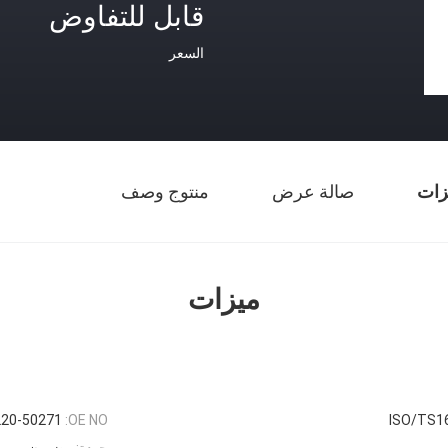
قابل للتفاوض
السعر
زات
صالة عرض
منتوج وصف
ميزات
220-50271
OE NO:
ISO/TS1
جودة:
مضمون