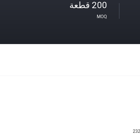
200 قطعة
MOQ
23