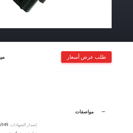
طلب عرض أسعار
مي
مواصفات
إصدار الشهادات:
6949
تطبيق:
محرك بنزين