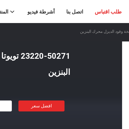
طلب اقتباس
اتصل بنا
أشرطة فيديو
المن
20-50271
البنزين
افضل سعر