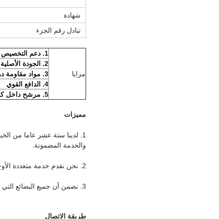
شهادة
تبادل رقم الجزء
1. دعم التخصيص
2. الجودة الأصلية
مزايا
3. مواد مقاومة درجات الحرارة العالية
4. الدافع القوي
5. مرشح داخل كل عبوة
مميزات
1. لدينا ستة عشر عاما من الخ
والخدمة المضمونة.
2. نحن نقدم خدمة متعددة الأوجه: خدمة OEM ، خدمة تصميم العملاء وخدمة تسمية المشتري.
3. نضمن أن جميع البضائع التي نوردها بنوعية جيدة وتخضع لفحص دقيق قبل شحنها.
طريقة الاتصال