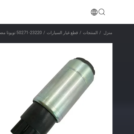
منزل
/
المنتجات
/
قطع غيار السيارات
/
23220-50271 تويوتا مضخة وقود الديزل محرك البنزين