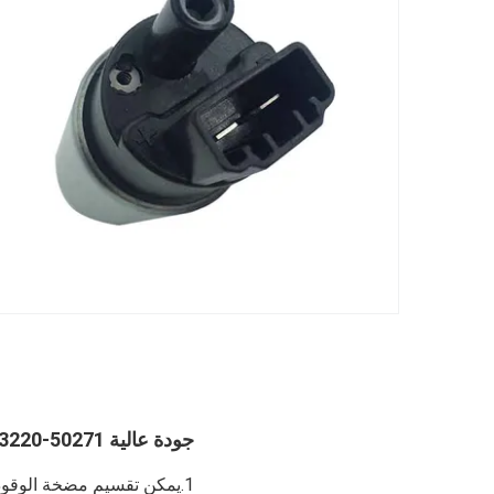
جودة عالية OE 23220-50271
1.يمكن تقسيم مضخة الوقود الكهربائية إلى نوع الأسطوانة ونوع التوربين ونوع الدوار ونوع الأخدود الجانبي وفقًا لهيكلها.