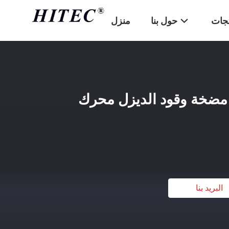
تجات
حول بنا
منزل
232 تويوتا مضخة وقود الديزل محرك
البريد بنا