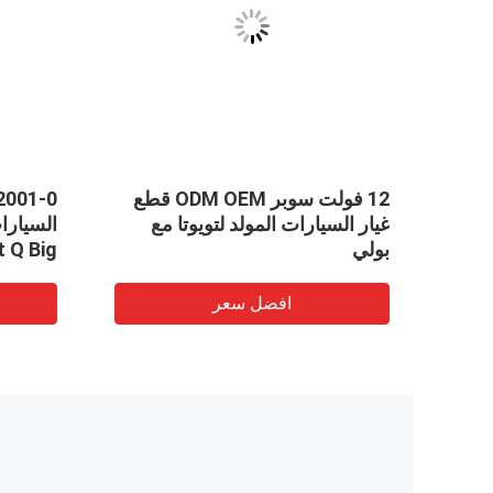
ة
12 فولت سوبر ODM OEM قطع
قود
غيار السيارات المولد لتويوتا مع
يزل Pump31111-22000 يصلح
بولي
t Q Big
h Bush
افضل سعر