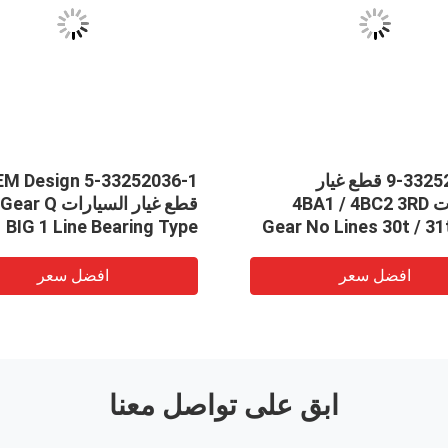
9-33252001-0 قطع غيار
M Design 5-33252036-1
السيارات 4BA1 / 4BC2 3RD
BIG 1 Line Bearing Type
Gear No Lines 30t / 31
Wit
افضل سعر
افضل سعر
ابق على تواصل معنا