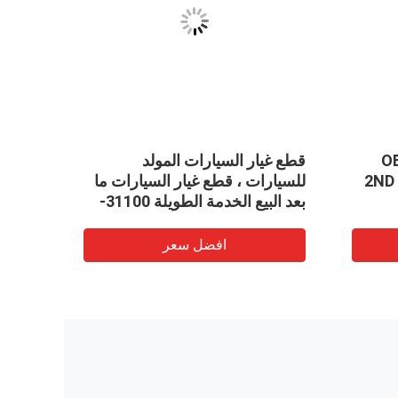
OE
قطع غيار السيارات المولد
التصني
قطع غيار السيارات 2ND Gear Q
للسيارات ، قطع غيار السيارات ما
قطع غي
بعد البيع الخدمة الطويلة 31100-
لتويوتا ،
P01-G01
افضل سعر