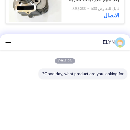
قابل للتفاوض MOQ:300 ~ 500 قطعة
الاتصال
فئات شعبية
جميع
ELYN
أطقم المكبس
3:03 PM
قطع غيار المركبات
للدراجات النارية
Good day, what product are you looking for?
أجزاء محرك دراجة
كتلة محرك دراجة نارية
نارية
قطع غيار الدراجات
قطع غيار الدراجات
النارية
النارية