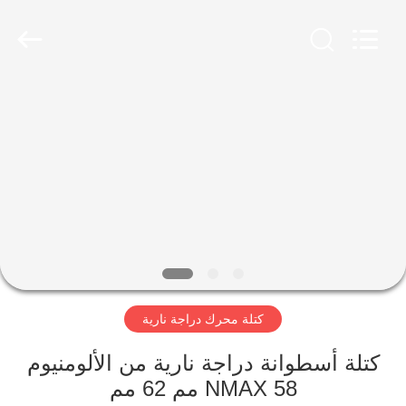
HITEC
Import
&
Export
Co.,Ltd..
All
Rights
Reserved.
منزل
منتجات
أشرطة
فيديو
معلومات
كتلة محرك دراجة نارية
عنا
كتلة أسطوانة دراجة نارية من الألومنيوم
جولة
NMAX 58 مم 62 مم