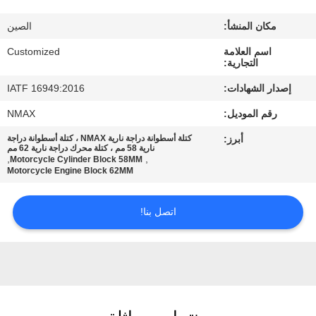
في
مكان المنشأ:
الصين
المعمل
اسم العلامة
Customized
التجارية:
رقابة
إصدار الشهادات:
IATF 16949:2016
جودة
رقم الموديل:
NMAX
أبرز:
كتلة أسطوانة دراجة نارية NMAX ، كتلة أسطوانة دراجة
اطلب
نارية 58 مم ، كتلة محرك دراجة نارية 62 مم
,
,
Motorcycle Cylinder Block 58MM
اقتباس
Motorcycle Engine Block 62MM
اتصل بنا!
خريطة
الموقع
PRIVACY
POLICY