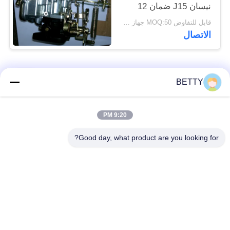
نيسان J15 ضمان 12
شهرا
قابل للتفاوض MOQ:50 جهاز كمبيوتر شخصى
الاتصال
فئات شعبية
جميع
BETTY
أطقم المكبس
9:20 PM
قطع غيار المركبات
للدراجات النارية
Good day, what product are you looking for?
أجزاء محرك دراجة
كتلة محرك دراجة نارية
نارية
قطع غيار الدراجات
قطع غيار الدراجات
النارية
النارية