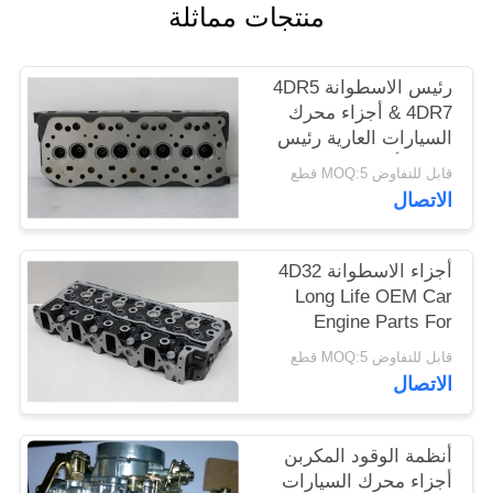
منتجات مماثلة
رئيس الاسطوانة 4DR5
& 4DR7 أجزاء محرك
السيارات العارية رئيس
مادة الألومنيوم فقط
قابل للتفاوض MOQ:5 قطع
الاتصال
أجزاء الاسطوانة 4D32
Long Life OEM Car
Engine Parts For
MITSUBISHI Vehicles
قابل للتفاوض MOQ:5 قطع
الاتصال
أنظمة الوقود المكربن ​​
أجزاء محرك السيارات