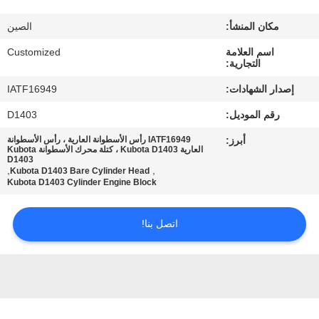
في
مكان المنشأ:
الصين
المعمل
اسم العلامة
Customized
التجارية:
رقابة
إصدار الشهادات:
IATF16949
جودة
رقم الموديل:
D1403
أبرز:
IATF16949 رأس الأسطوانة العارية ، رأس الأسطوانة
اطلب
العارية Kubota D1403 ، كتلة محرك الأسطوانة Kubota
D1403
اقتباس
,
,
Kubota D1403 Bare Cylinder Head
Kubota D1403 Cylinder Engine Block
خريطة
اتصل بنا!
الموقع
PRIVACY
POLICY