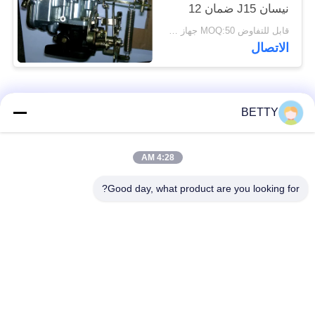
نيسان J15 ضمان 12
شهرا
قابل للتفاوض MOQ:50 جهاز كمبيوتر شخصى
الاتصال
فئات شعبية
جميع
BETTY
أطقم المكبس
4:28 AM
قطع غيار المركبات
للدراجات النارية
Good day, what product are you looking for?
أجزاء محرك دراجة
كتلة محرك دراجة نارية
نارية
قطع غيار الدراجات
قطع غيار الدراجات
النارية
النارية