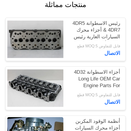
منتجات مماثلة
رئيس الاسطوانة 4DR5
& 4DR7 أجزاء محرك
السيارات العارية رئيس
مادة الألومنيوم فقط
قابل للتفاوض MOQ:5 قطع
الاتصال
أجزاء الاسطوانة 4D32
Long Life OEM Car
Engine Parts For
MITSUBISHI Vehicles
قابل للتفاوض MOQ:5 قطع
الاتصال
أنظمة الوقود المكربن ​​
أجزاء محرك السيارات