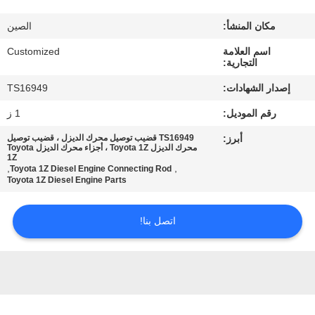
في
مكان المنشأ:
الصين
المعمل
اسم العلامة
Customized
التجارية:
رقابة
إصدار الشهادات:
TS16949
جودة
رقم الموديل:
1 ز
أبرز:
TS16949 قضيب توصيل محرك الديزل ، قضيب توصيل
اطلب
محرك الديزل Toyota 1Z ، أجزاء محرك الديزل Toyota
1Z
اقتباس
,
,
Toyota 1Z Diesel Engine Connecting Rod
Toyota 1Z Diesel Engine Parts
خريطة
اتصل بنا!
الموقع
PRIVACY
POLICY