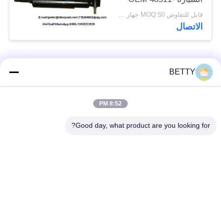
39687
قابل للتفاوض MOQ:50 جهاز كمبيوتر شخصى
الاتصال
فئات شعبية
جميع
BETTY
أطقم المكبس
8:52 PM
قطع غيار المركبات
للدراجات النارية
Good day, what product are you looking for?
أجزاء محرك دراجة
كتلة محرك دراجة نارية
نارية
قطع غيار الدراجات
قطع غيار الدراجات
النارية
النارية