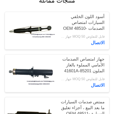
منتجات مماثلة
أسود اللون الخلفي
السيارات امتصاص
الصدمات OEM 48510-
09J10 لدايهاتسو
قابل للتفاوض MOQ:50 جهاز كمبيوتر شخصى
الاتصال
جهاز امتصاص الصدمات
الأمامي المملوء بالغاز
الملون 41601A-85201
لدايو
قابل للتفاوض MOQ:50 جهاز كمبيوتر شخصى
الاتصال
ممتص صدمات السيارات
ما بعد البيع ، أجزاء تعليق
السيارة OEM 48511-