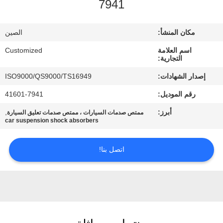
7941
في
المعمل
مكان المنشأ:
الصين
اسم العلامة
Customized
رقابة
التجارية:
جودة
إصدار الشهادات:
ISO9000/QS9000/TS16949
رقم الموديل:
41601-7941
اطلب
أبرز:
,
ممتص صدمات السيارات ، ممتص صدمات تعليق السيارة
اقتباس
car suspension shock absorbers
اتصل بنا!
خريطة
الموقع
PRIVACY
POLICY