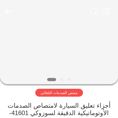
HITEC
Import
&
Export
Co.,Ltd..
All
Rights
Reserved.
منزل
منتجات
أشرطة
فيديو
معلومات
ممتص الصدمات التلقائي
عنا
أجزاء تعليق السيارة لامتصاص الصدمات
جولة
الأوتوماتيكية الدقيقة لسوزوكي 41601-