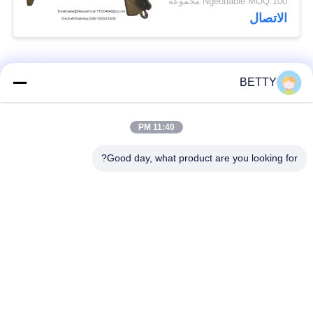
Ngeotiable MOQ:100 مجموعة
الاتصال
فئات شعبية
جميع
BETTY
أطقم المكبس
11:40 PM
قطع غيار المركبات
للدراجات النارية
Good day, what product are you looking for?
أجزاء محرك دراجة
كتلة محرك دراجة نارية
نارية
قطع غيار الدراجات
قطع غيار الدراجات
النارية
النارية
قطع غيار الدراجات
اكسسوارات الديكور
النارية
دراجة نارية