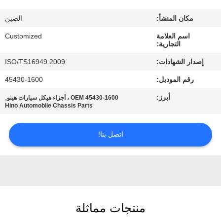
في
مكان المنشأ:
الصين
المعمل
اسم العلامة
Customized
التجارية:
رقابة
إصدار الشهادات:
ISO/TS16949:2009
جودة
رقم الموديل:
45430-1600
أبرز:
,
OEM 45430-1600 ، أجزاء هيكل سيارات هينو
اطلب
Hino Automobile Chassis Parts
اقتباس
اتصل بنا!
خريطة
الموقع
PRIVACY
منتجات مماثلة
POLICY