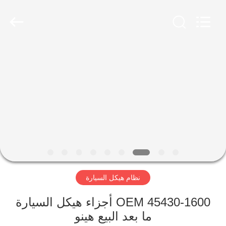
HITEC
Import
&
Export
Co.,Ltd..
All
Rights
Reserved.
منزل
منتجات
أشرطة
فيديو
معلومات
نظام هيكل السيارة
عنا
OEM 45430-1600 أجزاء هيكل السيارة
جولة
ما بعد البيع هينو