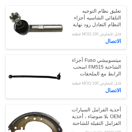
تعليق نظام التوجيه
التلقائي الشاسيه أجزاء
النظام التعادل رود نهاية
تويوتا هايس OEM
قابل للتفاوض MOQ:100 قطعة
45046-29456
الاتصال
ميتسوبيشي Fuso أجزاء
الشاحنة FM515 اسحب
الرابط مع الملحقات
المشتركة الكرة
قابل للتفاوض MOQ:100 قطعة
MC405933 RH
الاتصال
أحذية الفرامل السيارات
OEM بلا ضوضاء ، أحذية
الفرامل الثقيلة للشاحنة
طويلة العمر الافتراضي