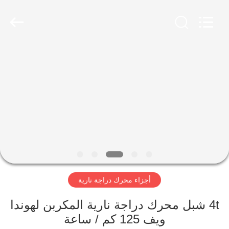
HITEC
Import
&
Export
Co.,Ltd..
All
Rights
Reserved.
منزل
منتجات
أشرطة
فيديو
معلومات
أجزاء محرك دراجة نارية
عنا
4t شبل محرك دراجة نارية المكربن ​​لهوندا
جولة
ويف 125 كم / ساعة