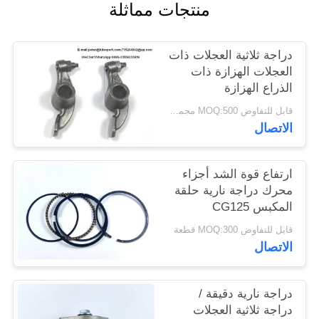
منتجات مماثلة
دراجة ثلاثية العجلات ذات
العجلات الهزازة ذات
الذراع الهزازة
BAJAJ205 / BAJAJ 3W
قابل للتفاوض MOQ:500 مجموعة
اللون الأسود
الاتصال
ارتفاع قوة الشد أجزاء
محرك دراجة نارية حلقة
المكبس CG125
Dia.56.5mm
قابل للتفاوض MOQ:300 قطعة
الاتصال
دراجة نارية دقيقة /
دراجة ثلاثية العجلات