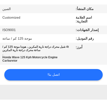
في
مكان المنشأ:
الصين
المعمل
اسم العلامة
Customized
التجارية:
رقابة
إصدار الشهادات:
ISO9001
جودة
رقم الموديل:
موجة 125 كم / ساعة
أبرز:
4t شبل محرك دراجة نارية المكربن ​​، هوندا موجة 125 كم /
اطلب
ساعة محرك دراجة نارية المكربن
,
اقتباس
Honda Wave 125 Kph Motorcycle Engine
Carburetor
خريطة
اتصل بنا!
الموقع
PRIVACY
POLICY