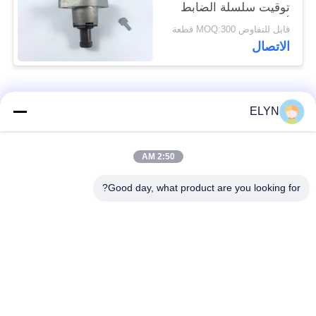
توقيت سلسلة الضابط
أجزاء المحرك BM150
قابل للتفاوض MOQ:300 قطعة
الاتصال
فئات شعبية
جميع
ELYN
أطقم المكبس
2:50 AM
قطع غيار المركبات
للدراجات النارية
Good day, what product are you looking for?
أجزاء محرك دراجة
كتلة محرك دراجة نارية
نارية
قطع غيار الدراجات
قطع غيار الدراجات
النارية
النارية