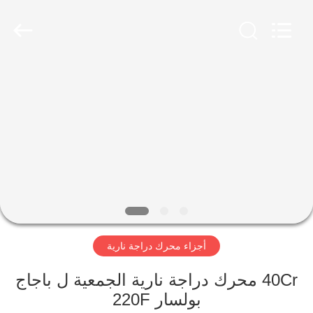
HITEC
Import
&
Export
Co.,Ltd..
All
Rights
Reserved.
منزل
منتجات
أشرطة
فيديو
معلومات
أجزاء محرك دراجة نارية
عنا
40Cr محرك دراجة نارية الجمعية ل باجاج
جولة
بولسار 220F