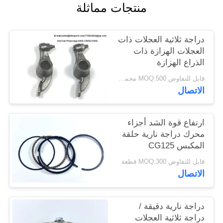
منتجات مماثلة
دراجة ثلاثية العجلات ذات
العجلات الهزازة ذات
الذراع الهزازة
BAJAJ205 / BAJAJ 3W
قابل للتفاوض MOQ:500 مجموعة
اللون الأسود
الاتصال
ارتفاع قوة الشد أجزاء
محرك دراجة نارية حلقة
المكبس CG125
Dia.56.5mm
قابل للتفاوض MOQ:300 قطعة
الاتصال
دراجة نارية دقيقة /
دراجة ثلاثية العجلات