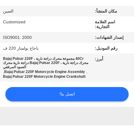
في
مكان المنشأ:
الصين
المعمل
اسم العلامة
Customized
التجارية:
رقابة
إصدار الشهادات:
ISO9001: 2000
جودة
رقم الموديل:
باجاج بولسار 220 ف
أبرز:
40Cr مجموعة محرك دراجة نارية ، Bajaj Pulsar 220F
اطلب
محرك دراجة نارية ، Bajaj Pulsar 220F دراجة نارية محرك
العمود المرفقي
اقتباس
,
,
Bajaj Pulsar 220F Motorcycle Engine Assembly
Bajaj Pulsar 220F Motorcycle Engine Crankshaft
خريطة
اتصل بنا!
الموقع
PRIVACY
POLICY