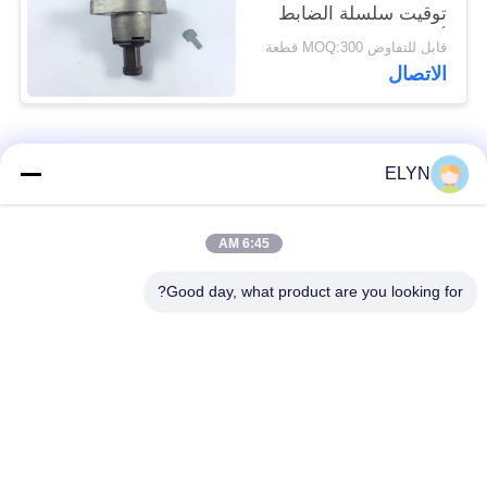
توقيت سلسلة الضابط
أجزاء المحرك BM150
قابل للتفاوض MOQ:300 قطعة
الاتصال
فئات شعبية
جميع
ELYN
أطقم المكبس
6:45 AM
قطع غيار المركبات
للدراجات النارية
Good day, what product are you looking for?
أجزاء محرك دراجة
كتلة محرك دراجة نارية
نارية
قطع غيار الدراجات
قطع غيار الدراجات
النارية
النارية